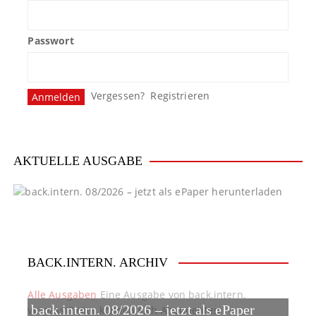
Passwort
Vergessen?
Registrieren
AKTUELLE AUSGABE
BACK.INTERN. ARCHIV
Alle Ausgaben
Eine Ausgabe von back.intern.
back.intern. 08/2026 – jetzt als ePaper
verpasst? Hier können sich Abonnenten