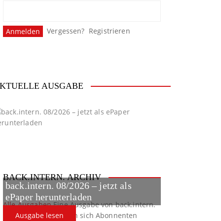
Vergessen?
Registrieren
KTUELLE AUSGABE
BACK.INTERN. ARCHIV
back.intern. 08/2026 – jetzt als
ePaper herunterladen
Alle Ausgaben
Eine Ausgabe von back.intern.
verpasst? Hier können sich Abonnenten
Ausgabe lesen