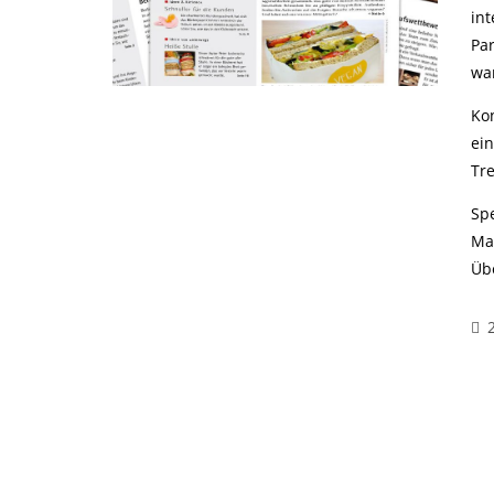
int
Pa
wa
Ko
ei
Tr
Spe
Ma
Üb