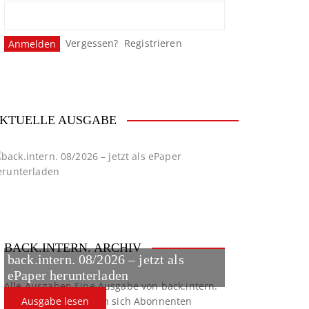
Vergessen?
Registrieren
KTUELLE AUSGABE
BACK.INTERN. ARCHIV
back.intern. 08/2026 – jetzt als
ePaper herunterladen
Alle Ausgaben
Eine Ausgabe von back.intern.
verpasst? Hier können sich Abonnenten
Ausgabe lesen