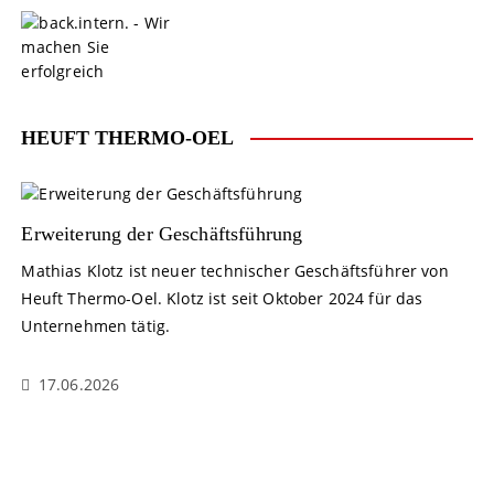
S
k
i
p
t
o
HEUFT THERMO-OEL
c
o
n
t
Erweiterung der Geschäftsführung
e
Mathias Klotz ist neuer technischer Geschäftsführer von
n
Heuft Thermo-Oel. Klotz ist seit Oktober 2024 für das
t
Unternehmen tätig.
17.06.2026