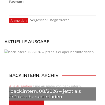
Passwort
Vergessen?
Registrieren
AKTUELLE AUSGABE
BACK.INTERN. ARCHIV
Alle Ausgaben
Eine Ausgabe von back.intern.
back.intern. 08/2026 – jetzt als
verpasst? Hier können sich Abonnenten
ePaper herunterladen
ältere Ausgaben herunterladen.