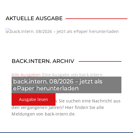
AKTUELLE AUSGABE
BACK.INTERN. ARCHIV
Alle Ausgaben
Eine Ausgabe von back.intern.
back.intern. 08/2026 – jetzt als
verpasst? Hier können sich Abonnenten
ePaper herunterladen
ältere Ausgaben herunterladen.
Ausgabe lesen
back.intern. Top-News
Sie suchen eine Nachricht aus
den vergangenen Jahren? Hier finden Sie alle
Meldungen von back-intern.de.