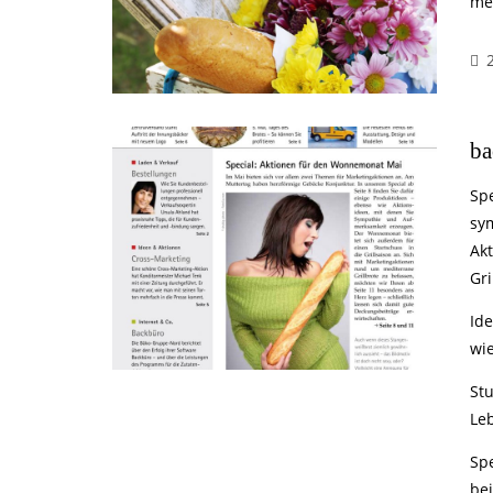
me
ba
Sp
sy
Ak
Gri
Id
wi
St
Le
Sp
be