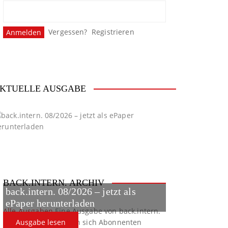
Vergessen?
Registrieren
KTUELLE AUSGABE
BACK.INTERN. ARCHIV
back.intern. 08/2026 – jetzt als
ePaper herunterladen
Alle Ausgaben
Eine Ausgabe von back.intern.
verpasst? Hier können sich Abonnenten
Ausgabe lesen