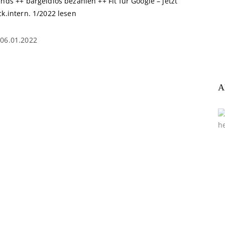
nds ++ bargeldlos bezahlen ++ Fit für Google – jetzt
k.intern. 1/2022 lesen
06.01.2022
A