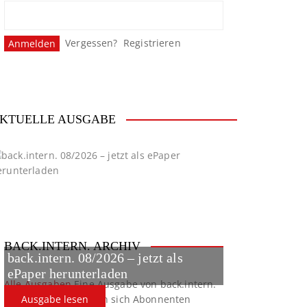
Vergessen?
Registrieren
KTUELLE AUSGABE
BACK.INTERN. ARCHIV
back.intern. 08/2026 – jetzt als
ePaper herunterladen
Alle Ausgaben
Eine Ausgabe von back.intern.
verpasst? Hier können sich Abonnenten
Ausgabe lesen