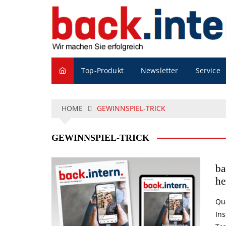
S
k
i
p
t
o
Service
Top-Produkt
Newsletter
c
o
n
t
HOME
GEWINNSPIEL-TRICK
e
n
GEWINNSPIEL-TRICK
t
ba
he
Que
In