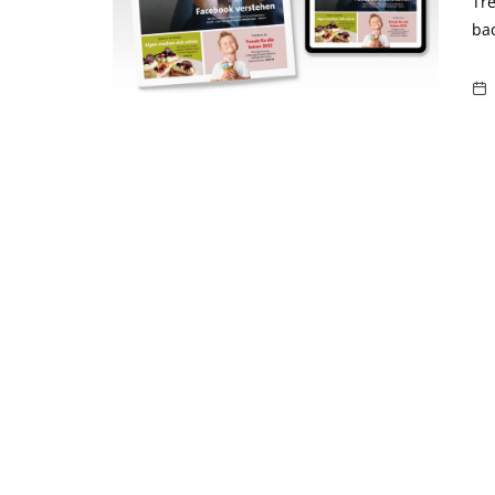
Tre
bac