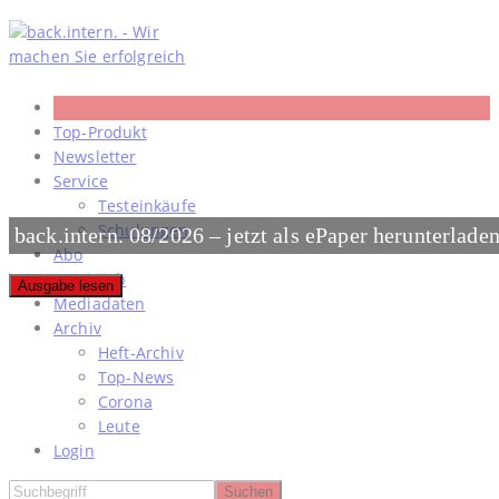
Skip
to
content
Top-Produkt
Newsletter
Service
Testeinkäufe
Schulungen
back.intern. 08/2026 – jetzt als ePaper herunterlade
Abo
#meinjob
Ausgabe lesen
Mediadaten
Archiv
Heft-Archiv
Top-News
Corona
Leute
Login