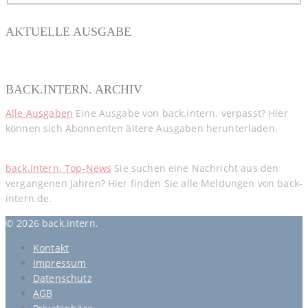
AKTUELLE AUSGABE
BACK.INTERN. ARCHIV
Alle Ausgaben
Eine Ausgabe von back.intern. verpasst? Hier
können sich Abonnenten ältere Ausgaben herunterladen.
back.intern. Top-News
Sie suchen eine Nachricht aus den
vergangenen Jahren? Hier finden Sie alle Meldungen von back-
intern.de.
© 2026 back.intern.
Kontakt
Impressum
Datenschutz
AGB