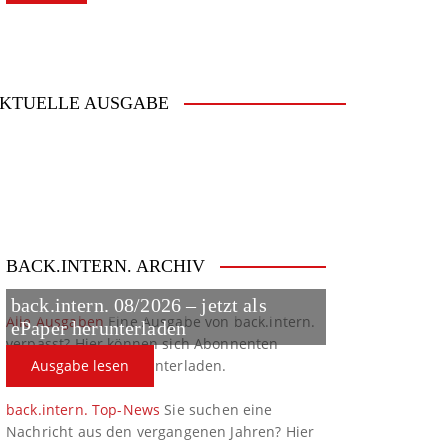
KTUELLE AUSGABE
BACK.INTERN. ARCHIV
back.intern. 08/2026 – jetzt als
Alle Ausgaben
Eine Ausgabe von back.intern.
ePaper herunterladen
verpasst? Hier können sich Abonnenten
ältere Ausgaben herunterladen.
Ausgabe lesen
back.intern. Top-News
Sie suchen eine
Nachricht aus den vergangenen Jahren? Hier