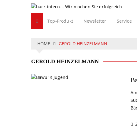
S
k
i
Top-Produkt
Newsletter
Service
p
t
o
c
HOME
GEROLD HEINZELMANN
o
n
GEROLD HEINZELMANN
t
e
n
Ba
t
Am
Sü
Bä