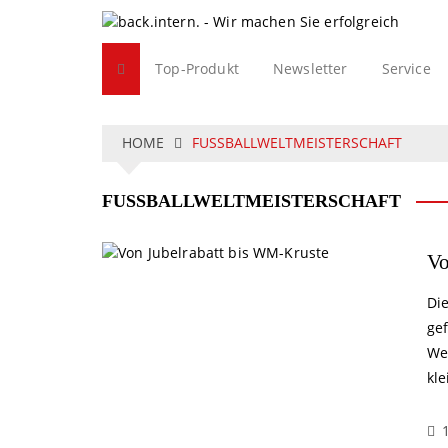
S
k
i
Top-Produkt
Newsletter
Service
p
t
o
c
HOME
FUSSBALLWELTMEISTERSCHAFT
o
n
FUSSBALLWELTMEISTERSCHAFT
t
e
n
Vo
t
Die
gef
Wer
kl