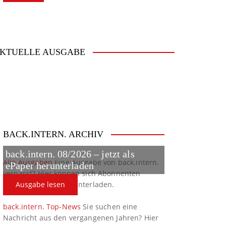
KTUELLE AUSGABE
BACK.INTERN. ARCHIV
back.intern. 08/2026 – jetzt als
Alle Ausgaben
Eine Ausgabe von back.intern.
ePaper herunterladen
verpasst? Hier können sich Abonnenten
ältere Ausgaben herunterladen.
Ausgabe lesen
back.intern. Top-News
Sie suchen eine
Nachricht aus den vergangenen Jahren? Hier