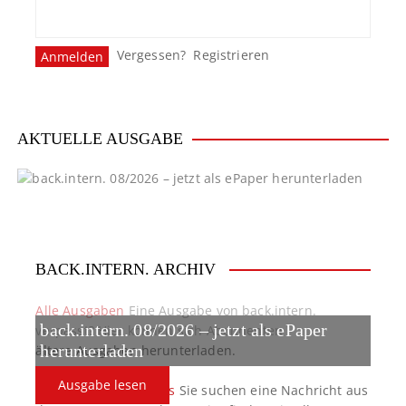
Vergessen?
Registrieren
AKTUELLE AUSGABE
BACK.INTERN. ARCHIV
Alle Ausgaben
Eine Ausgabe von back.intern.
back.intern. 08/2026 – jetzt als ePaper
verpasst? Hier können sich Abonnenten
ältere Ausgaben herunterladen.
herunterladen
Ausgabe lesen
back.intern. Top-News
Sie suchen eine Nachricht aus