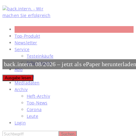
Skip
to
content
Top-Produkt
Newsletter
Service
Testeinkäufe
Schulungen
back.intern. 08/2026 – jetzt als ePaper herunterlade
Abo
#meinjob
Ausgabe lesen
Mediadaten
Archiv
Heft-Archiv
Top-News
Corona
Leute
Login