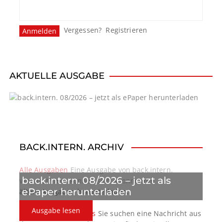
Vergessen?
Registrieren
AKTUELLE AUSGABE
BACK.INTERN. ARCHIV
Alle Ausgaben
Eine Ausgabe von back.intern.
back.intern. 08/2026 – jetzt als
verpasst? Hier können sich Abonnenten
ePaper herunterladen
ältere Ausgaben herunterladen.
Ausgabe lesen
back.intern. Top-News
Sie suchen eine Nachricht aus