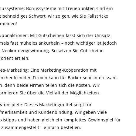
nussysteme: Bonussysteme mit Treuepunkten sind ein
ischneidiges Schwert, wir zeigen, wie Sie Fallstricke
rmeiden!
uponaktionen: Mit Gutscheinen lässt sich der Umsatz
mals fast mühelos ankurbeln – noch wichtiger ist jedoch
e Neukundengewinnung. So setzen Sie Gutscheine
lorientiert ein.
oss-Marketing: Eine Marketing-Kooperation mit
anchenfremden Firmen kann für Bäcker sehr interessant
n, denn beide Firmen teilen sich die Kosten. Wir
ormieren Sie über die Vielfalt der Möglichkeiten.
winnspiele: Dieses Marketingmittel sorgt für
fmerksamkeit und Kundenbindung. Wir geben viele
axistipps und haben gleich ein komplettes Gewinnspiel für
e zusammengestellt – einfach bestellen.