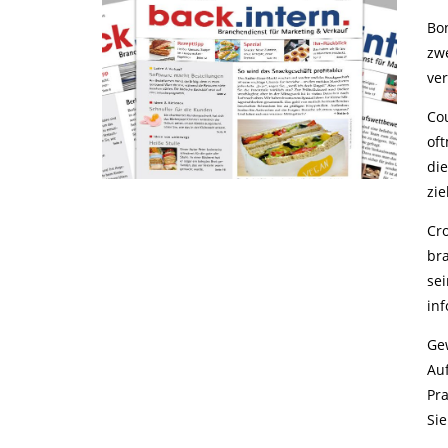
Bo
zwe
ve
Co
oft
di
zie
Cr
br
sei
inf
Ge
Au
Pr
Si