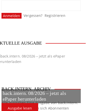
Vergessen?
Registrieren
KTUELLE AUSGABE
BACK.INTERN. ARCHIV
back.intern. 08/2026 – jetzt als
ePaper herunterladen
Alle Ausgaben
Eine Ausgabe von back.intern.
verpasst? Hier können sich Abonnenten
Ausgabe lesen