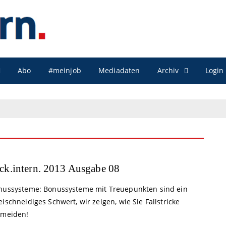
Archiv
Abo
#meinjob
Mediadaten
Login
ck.intern. 2013 Ausgabe 08
nussysteme: Bonussysteme mit Treuepunkten sind ein
ischneidiges Schwert, wir zeigen, wie Sie Fallstricke
rmeiden!