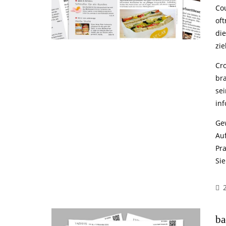
Co
oft
di
zie
Cr
br
sei
inf
Ge
Au
Pr
Si
ba