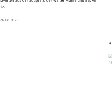
ndwirten aus der Südpfalz, der Walter Mühle und Bäcker
tz.
26.08.2020
A