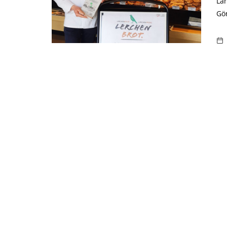
La
Gör