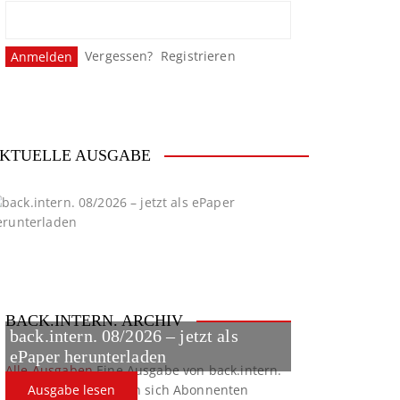
Vergessen?
Registrieren
KTUELLE AUSGABE
BACK.INTERN. ARCHIV
back.intern. 08/2026 – jetzt als
ePaper herunterladen
Alle Ausgaben
Eine Ausgabe von back.intern.
verpasst? Hier können sich Abonnenten
Ausgabe lesen