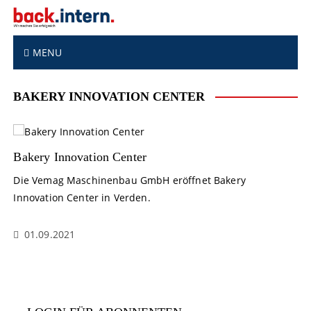
S
k
i
p
MENU
t
o
BAKERY INNOVATION CENTER
c
o
n
t
Bakery Innovation Center
e
n
Die Vemag Maschinenbau GmbH eröffnet Bakery
t
Innovation Center in Verden.
01.09.2021