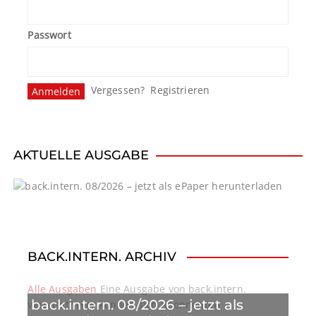
Passwort
Vergessen?
Registrieren
AKTUELLE AUSGABE
BACK.INTERN. ARCHIV
Alle Ausgaben
Eine Ausgabe von back.intern.
back.intern. 08/2026 – jetzt als
verpasst? Hier können sich Abonnenten