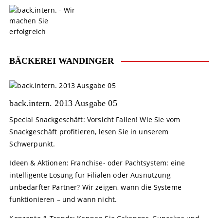
S
k
i
p
t
o
BÄCKEREI WANDINGER
c
o
n
t
back.intern. 2013 Ausgabe 05
e
Special Snackgeschäft: Vorsicht Fallen! Wie Sie vom
n
Snackgeschäft profitieren, lesen Sie in unserem
t
Schwerpunkt.
Ideen & Aktionen: Franchise- oder Pachtsystem: eine
intelligente Lösung für Filialen oder Ausnutzung
unbedarfter Partner? Wir zeigen, wann die Systeme
funktionieren – und wann nicht.