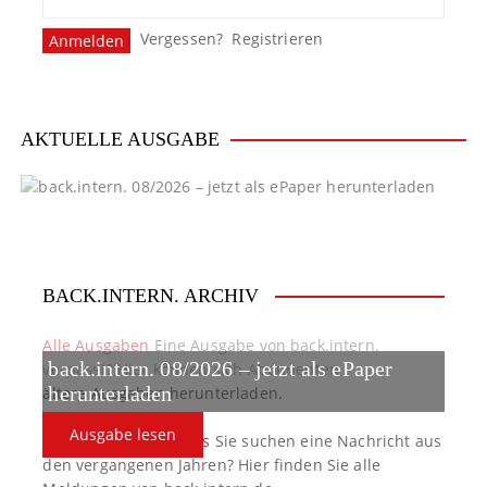
Vergessen?
Registrieren
AKTUELLE AUSGABE
BACK.INTERN. ARCHIV
Alle Ausgaben
Eine Ausgabe von back.intern.
back.intern. 08/2026 – jetzt als ePaper
verpasst? Hier können sich Abonnenten
ältere Ausgaben herunterladen.
herunterladen
Ausgabe lesen
back.intern. Top-News
Sie suchen eine Nachricht aus
den vergangenen Jahren? Hier finden Sie alle