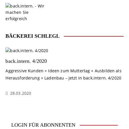
S
k
i
p
t
o
BÄCKEREI SCHLEGL
c
o
n
t
back.intern. 4/2020
e
Aggressive Kunden + Ideen zum Muttertag + Ausbilden als
n
Herausforderung + Ladenbau – jetzt in back.intern. 4/2020
t
28.03.2020
LOGIN FÜR ABONNENTEN