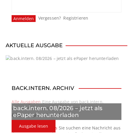
Vergessen?
Registrieren
AKTUELLE AUSGABE
BACK.INTERN. ARCHIV
Alle Ausgaben
Eine Ausgabe von back.intern.
back.intern. 08/2026 – jetzt als
verpasst? Hier können sich Abonnenten
ePaper herunterladen
ältere Ausgaben herunterladen.
Ausgabe lesen
back.intern. Top-News
Sie suchen eine Nachricht aus