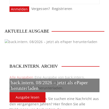
Vergessen?
Registrieren
AKTUELLE AUSGABE
BACK.INTERN. ARCHIV
Alle Ausgaben
Eine Ausgabe von back.intern.
back.intern. 08/2026 – jetzt als ePaper
verpasst? Hier können sich Abonnenten
ältere Ausgaben herunterladen.
herunterladen
Ausgabe lesen
back.intern. Top-News
Sie suchen eine Nachricht aus
den vergangenen Jahren? Hier finden Sie alle