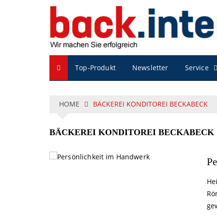
S
k
i
p
t
o
Service
Top-Produkt
Newsletter
c
o
n
t
HOME
BÄCKEREI KONDITOREI BECKABECK
e
n
BÄCKEREI KONDITOREI BECKABECK
t
Pe
He
Rö
ge