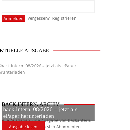
Vergessen?
Registrieren
KTUELLE AUSGABE
BACK.INTERN. ARCHIV
back.intern. 08/2026 – jetzt als
ePaper herunterladen
Alle Ausgaben
Eine Ausgabe von back.intern.
verpasst? Hier können sich Abonnenten
Ausgabe lesen