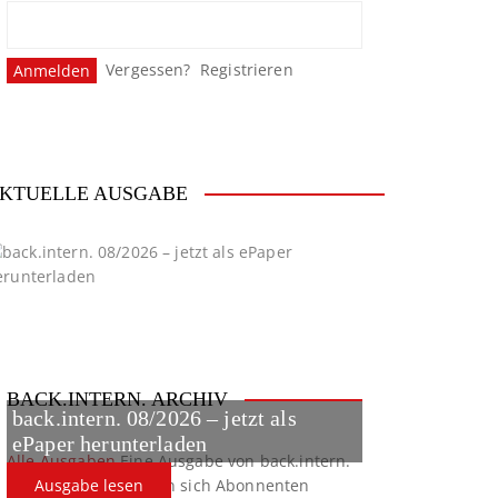
Vergessen?
Registrieren
KTUELLE AUSGABE
BACK.INTERN. ARCHIV
back.intern. 08/2026 – jetzt als
ePaper herunterladen
Alle Ausgaben
Eine Ausgabe von back.intern.
verpasst? Hier können sich Abonnenten
Ausgabe lesen