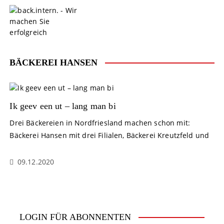
S
k
i
p
t
o
BÄCKEREI HANSEN
c
o
n
t
Ik geev een ut – lang man bi
e
Drei Bäckereien in Nordfriesland machen schon mit:
n
Bäckerei Hansen mit drei Filialen, Bäckerei Kreutzfeld und
t
09.12.2020
LOGIN FÜR ABONNENTEN