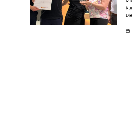
Mi
Ku
Di