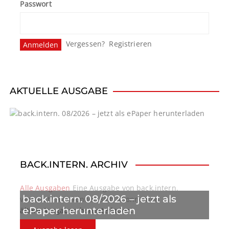
Passwort
Vergessen?
Registrieren
AKTUELLE AUSGABE
BACK.INTERN. ARCHIV
Alle Ausgaben
Eine Ausgabe von back.intern.
back.intern. 08/2026 – jetzt als
verpasst? Hier können sich Abonnenten
ePaper herunterladen
ältere Ausgaben herunterladen.