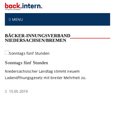
S
k
i
p
MENU
t
o
BÄCKER-INNUNGSVERBAND
c
NIEDERSACHSEN/BREMEN
o
n
t
e
Sonntags fünf Stunden
n
t
Niedersächsischer Landtag stimmt neuem
Ladenöffnungsgesetz mit breiter Mehrheit zu.
15.05.2019