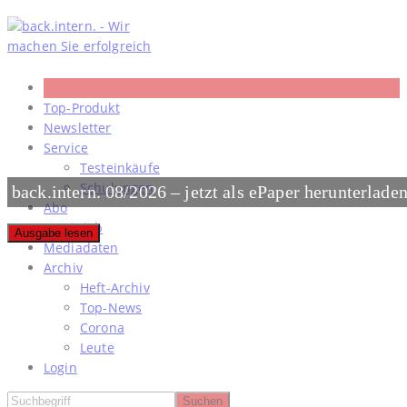
Skip
to
content
Top-Produkt
Newsletter
Service
Testeinkäufe
Schulungen
back.intern. 08/2026 – jetzt als ePaper herunterlade
Abo
#meinjob
Ausgabe lesen
Mediadaten
Archiv
Heft-Archiv
Top-News
Corona
Leute
Login