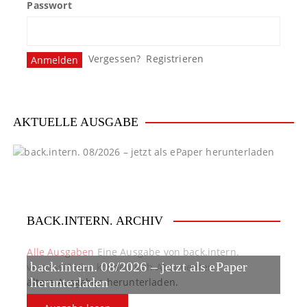
Passwort
Vergessen?
Registrieren
AKTUELLE AUSGABE
BACK.INTERN. ARCHIV
Alle Ausgaben
Eine Ausgabe von back.intern.
back.intern. 08/2026 – jetzt als ePaper
verpasst? Hier können sich Abonnenten
ältere Ausgaben herunterladen.
herunterladen