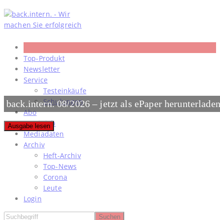
Skip
to
content
Top-Produkt
Newsletter
Service
Testeinkäufe
Schulungen
back.intern. 08/2026 – jetzt als ePaper herunterlade
Abo
#meinjob
Ausgabe lesen
Mediadaten
Archiv
Heft-Archiv
Top-News
Corona
Leute
Login