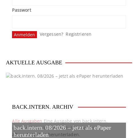
Passwort
Vergessen?
Registrieren
AKTUELLE AUSGABE
BACK.INTERN. ARCHIV
Alle Ausgaben
Eine Ausgabe von back.intern.
back.intern. 08/2026 – jetzt als ePaper
verpasst? Hier können sich Abonnenten
ältere Ausgaben herunterladen.
herunterladen