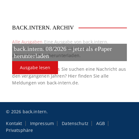
BACK.INTERN. ARCHIV
Alle Ausgaben
Eine Ausgabe von back.intern.
back.intern. 08/2026 – jetzt als ePaper
verpasst? Hier können sich Abonnenten
ältere Ausgaben herunterladen.
herunterladen
Ausgabe lesen
back.intern. Top-News
Sie suchen eine Nachricht aus
den vergangenen Jahren? Hier finden Sie alle
Meldungen von back-intern.de.
© 2026 back.intern.
Kontakt
Impressum
Datenschutz
AGB
Privatsphäre