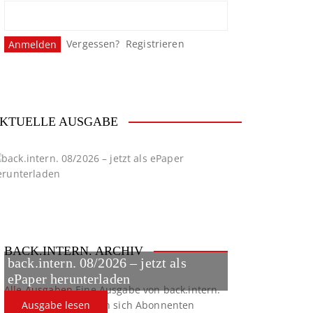
Vergessen?
Registrieren
KTUELLE AUSGABE
BACK.INTERN. ARCHIV
back.intern. 08/2026 – jetzt als
ePaper herunterladen
Alle Ausgaben
Eine Ausgabe von back.intern.
verpasst? Hier können sich Abonnenten
Ausgabe lesen