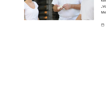
Ke
„V
Me