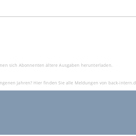
nnen sich Abonnenten ältere Ausgaben herunterladen.
ngenen Jahren? Hier finden Sie alle Meldungen von back-intern.d