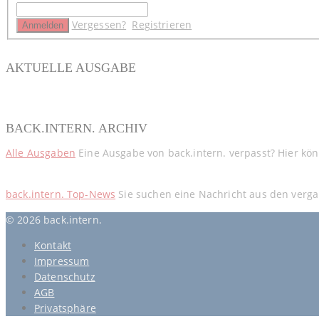
Vergessen?
Registrieren
AKTUELLE AUSGABE
BACK.INTERN. ARCHIV
Alle Ausgaben
Eine Ausgabe von back.intern. verpasst? Hier kö
back.intern. Top-News
Sie suchen eine Nachricht aus den verga
© 2026 back.intern.
Kontakt
Impressum
Datenschutz
AGB
Privatsphäre