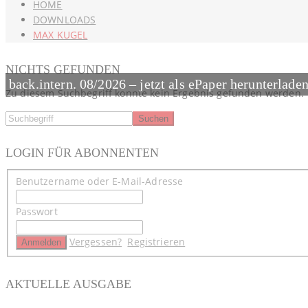
HOME
DOWNLOADS
MAX KUGEL
NICHTS GEFUNDEN
back.intern. 08/2026 – jetzt als ePaper herunterlade
Zu diesem Suchbegriff konnte kein Ergebnis gefunden werden.
LOGIN FÜR ABONNENTEN
Benutzername oder E-Mail-Adresse
Passwort
Vergessen?
Registrieren
AKTUELLE AUSGABE