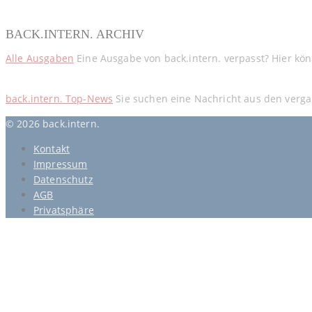
BACK.INTERN. ARCHIV
Alle Ausgaben
Eine Ausgabe von back.intern. verpasst? Hier kö
back.intern. Top-News
Sie suchen eine Nachricht aus den verga
© 2026 back.intern.
Kontakt
Impressum
Datenschutz
AGB
Privatsphäre