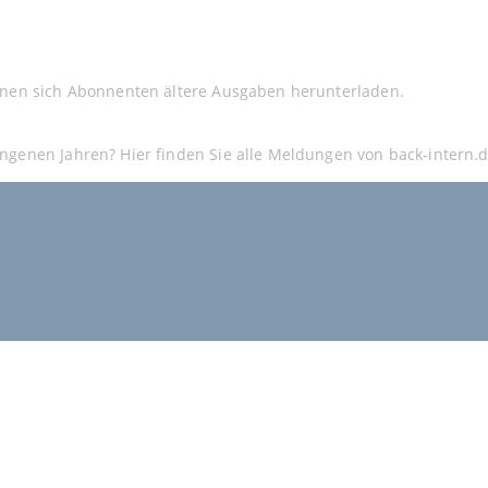
nnen sich Abonnenten ältere Ausgaben herunterladen.
ngenen Jahren? Hier finden Sie alle Meldungen von back-intern.d