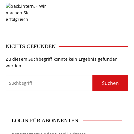
S
k
i
p
t
o
c
NICHTS GEFUNDEN
o
n
Zu diesem Suchbegriff konnte kein Ergebnis gefunden
t
werden.
e
n
t
LOGIN FÜR ABONNENTEN