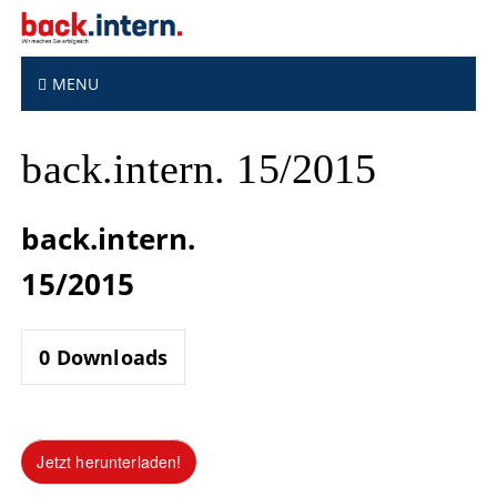
S
k
i
p
MENU
t
o
back.intern. 15/2015
c
o
n
back.intern.
t
e
15/2015
n
t
0
Downloads
Jetzt herunterladen!