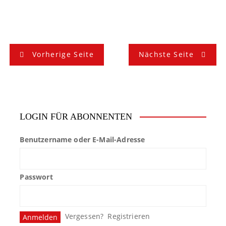
B
Vorherige Seite
Nächste Seite
e
i
t
LOGIN FÜR ABONNENTEN
r
Benutzername oder E-Mail-Adresse
a
g
Passwort
s
n
Vergessen?
Registrieren
a