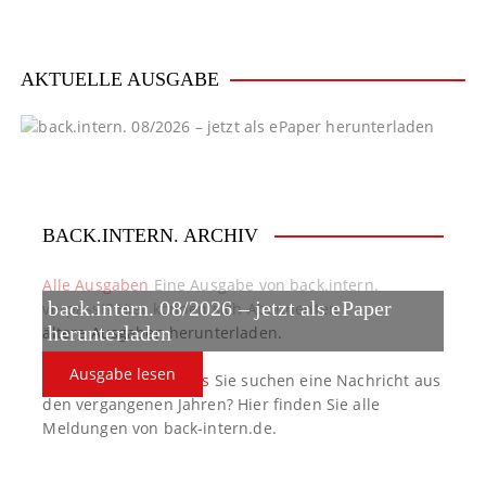
v
i
AKTUELLE AUSGABE
g
a
t
BACK.INTERN. ARCHIV
i
o
Alle Ausgaben
Eine Ausgabe von back.intern.
back.intern. 08/2026 – jetzt als ePaper
verpasst? Hier können sich Abonnenten
n
ältere Ausgaben herunterladen.
herunterladen
Ausgabe lesen
back.intern. Top-News
Sie suchen eine Nachricht aus
den vergangenen Jahren? Hier finden Sie alle
Meldungen von back-intern.de.