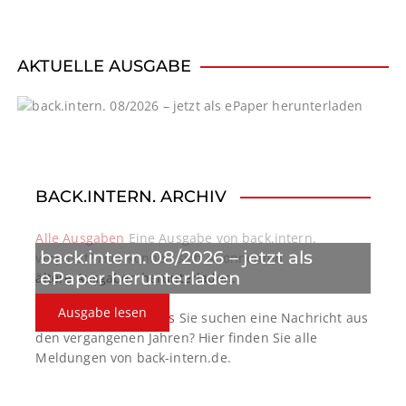
v
i
AKTUELLE AUSGABE
g
a
t
BACK.INTERN. ARCHIV
i
o
Alle Ausgaben
Eine Ausgabe von back.intern.
back.intern. 08/2026 – jetzt als
verpasst? Hier können sich Abonnenten
n
ePaper herunterladen
ältere Ausgaben herunterladen.
Ausgabe lesen
back.intern. Top-News
Sie suchen eine Nachricht aus
den vergangenen Jahren? Hier finden Sie alle
Meldungen von back-intern.de.