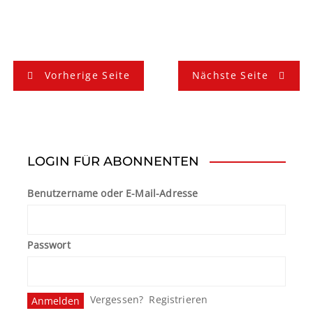
B
Vorherige Seite
Nächste Seite
e
i
t
LOGIN FÜR ABONNENTEN
r
Benutzername oder E-Mail-Adresse
a
g
Passwort
s
n
Vergessen?
Registrieren
a