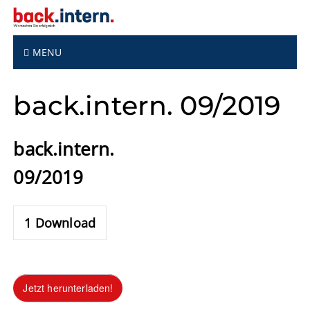
S
k
i
p
MENU
t
o
back.intern. 09/2019
c
o
n
back.intern.
t
e
09/2019
n
t
1
Download
Jetzt herunterladen!