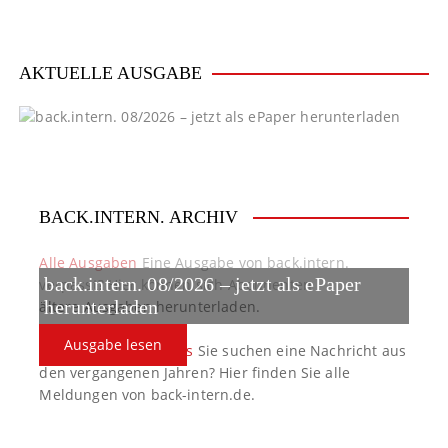
v
i
AKTUELLE AUSGABE
g
a
t
BACK.INTERN. ARCHIV
i
o
Alle Ausgaben
Eine Ausgabe von back.intern.
back.intern. 08/2026 – jetzt als ePaper
verpasst? Hier können sich Abonnenten
n
ältere Ausgaben herunterladen.
herunterladen
Ausgabe lesen
back.intern. Top-News
Sie suchen eine Nachricht aus
den vergangenen Jahren? Hier finden Sie alle
Meldungen von back-intern.de.