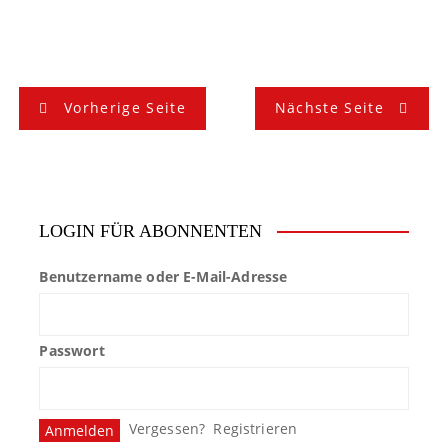
B
Vorherige Seite
Nächste Seite
e
i
t
LOGIN FÜR ABONNENTEN
r
Benutzername oder E-Mail-Adresse
a
g
Passwort
s
n
Vergessen?
Registrieren
a