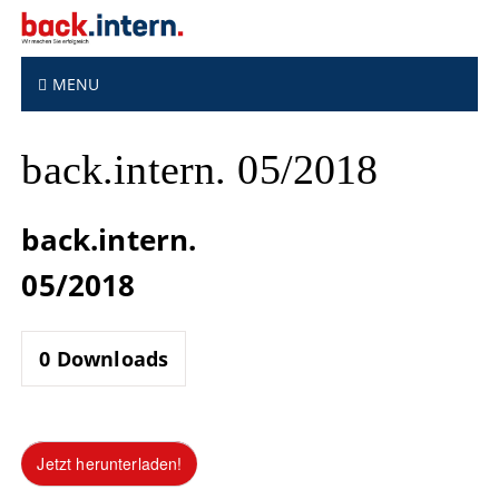
S
k
i
p
MENU
t
o
back.intern. 05/2018
c
o
n
back.intern.
t
e
05/2018
n
t
0
Downloads
Jetzt herunterladen!