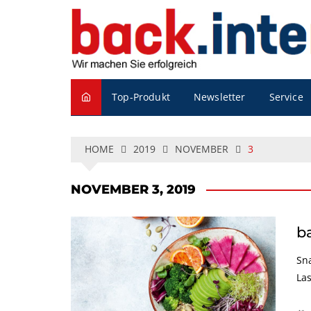
S
k
i
p
t
o
Service
Top-Produkt
Newsletter
c
o
n
t
HOME
2019
NOVEMBER
3
e
n
NOVEMBER 3, 2019
t
ba
Sn
Las