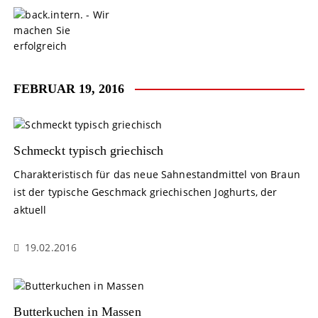
S
k
i
p
t
o
FEBRUAR 19, 2016
c
o
n
t
Schmeckt typisch griechisch
e
Charakteristisch für das neue Sahnestandmittel von Braun
n
ist der typische Geschmack griechischen Joghurts, der
t
aktuell
19.02.2016
Butterkuchen in Massen